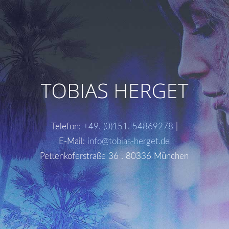
Telefon:
+49. (0)151. 54869278
|
E-Mail:
info@tobias-herget.de
Pettenkoferstraße 36 . 80336 München